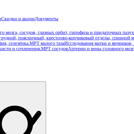
в
Скидки и акции
Документы
о мозга, сосудов, глазных орбит, гипофиза и придаточных пазух
рудной, поясничный, крестцово-копчиковый отделы, спинной м
ия, селезёнка.
МРТ малого таза
Исследования матки и яичников, 
кисти и сочленения.
МРТ сосудов
Артерии и вены головного мозг