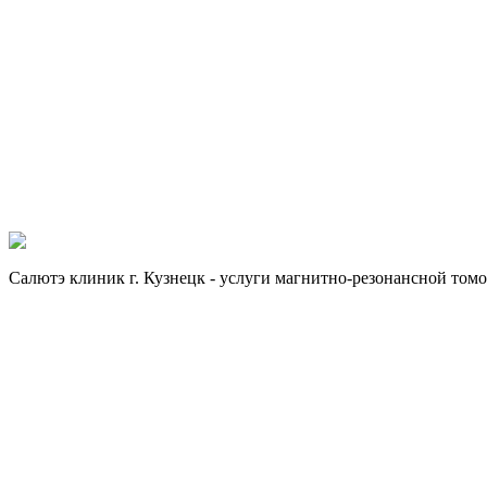
Предварительная запись
Мы свяжемся с вами в ближайшее время
Имя
Телефон
*
Нажимая на кнопку, Вы даете свое согласие на
обработку п
Если хотите получить больше информации, заполните форму.
Отправить заявку
Отправить заявку
Салютэ клиник г. Кузнецк - услуги магнитно-резонансной том