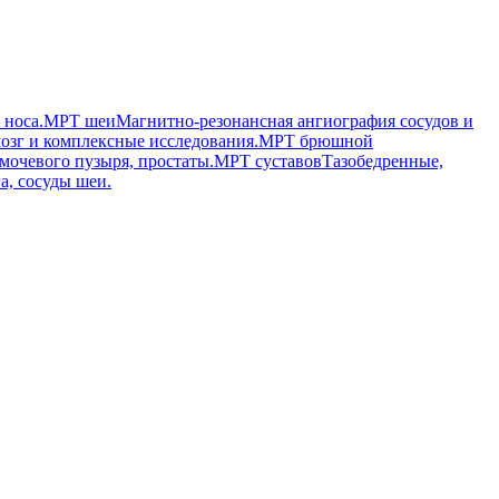
 носа.
МРТ шеи
Магнитно-резонансная ангиография сосудов и
озг и комплексные исследования.
МРТ брюшной
мочевого пузыря, простаты.
МРТ суставов
Тазобедренные,
а, сосуды шеи.