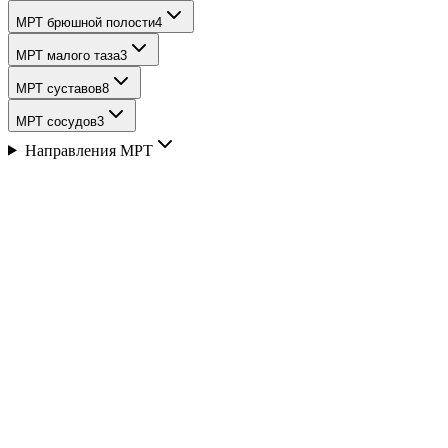
МРТ брюшной полости
4
МРТ малого таза
3
МРТ суставов
8
МРТ сосудов
3
Направления МРТ
Описание
Показания к МРТ позвоночника
остеохондроз
межпозвонковые протрузии и грыжи