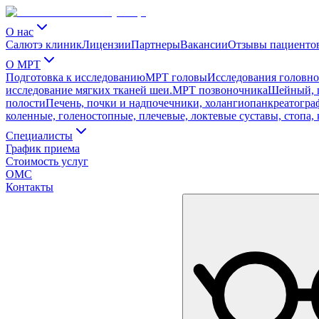
О нас
Салютэ клиник
Лицензии
Партнеры
Вакансии
Отзывы пациенто
О МРТ
Подготовка к исследованию
МРТ головы
Исследования головног
исследование мягких тканей шеи.
МРТ позвоночника
Шейный, г
полости
Печень, почки и надпочечники, холангиопанкреатограф
коленные, голеностопные, плечевые, локтевые суставы, стопа, 
Специалисты
График приема
Стоимость услуг
ОМС
Контакты