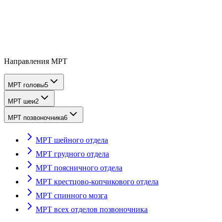
Направления МРТ
МРТ головы
5
МРТ шеи
2
МРТ позвоночника
6
МРТ шейного отдела
МРТ грудного отдела
МРТ поясничного отдела
МРТ крестцово-копчикового отдела
МРТ спинного мозга
МРТ всех отделов позвоночника