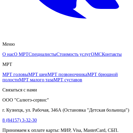
Меню
О нас
О МРТ
Специалисты
Стоимость услуг
ОМС
Контакты
МРТ
МРТ головы
МРТ шеи
МРТ позвоночника
МРТ брюшной
полости
МРТ малого таза
МРТ суставов
Связаться с нами
ООО "Салютэ-сервис"
г. Кузнецк, ул. Рабочая, 346А
(
Остановка "Детская больница"
)
8 (84157) 3-32-30
Принимаем к оплате карты: МИР, Visa, MasterCard, СБП.