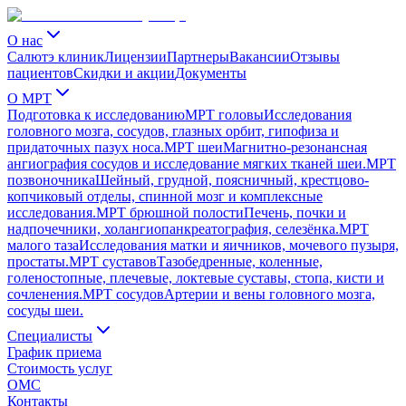
О нас
Салютэ клиник
Лицензии
Партнеры
Вакансии
Отзывы
пациентов
Скидки и акции
Документы
О МРТ
Подготовка к исследованию
МРТ головы
Исследования
головного мозга, сосудов, глазных орбит, гипофиза и
придаточных пазух носа.
МРТ шеи
Магнитно-резонансная
ангиография сосудов и исследование мягких тканей шеи.
МРТ
позвоночника
Шейный, грудной, поясничный, крестцово-
копчиковый отделы, спинной мозг и комплексные
исследования.
МРТ брюшной полости
Печень, почки и
надпочечники, холангиопанкреатография, селезёнка.
МРТ
малого таза
Исследования матки и яичников, мочевого пузыря,
простаты.
МРТ суставов
Тазобедренные, коленные,
голеностопные, плечевые, локтевые суставы, стопа, кисти и
сочленения.
МРТ сосудов
Артерии и вены головного мозга,
сосуды шеи.
Специалисты
График приема
Стоимость услуг
ОМС
Контакты