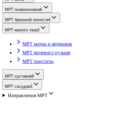
МРТ позвоночника
6
МРТ брюшной полости
4
МРТ малого таза
3
МРТ матки и яичников
МРТ мочевого пузыря
МРТ простаты
МРТ суставов
8
МРТ сосудов
3
Направления МРТ
МРТ матки и яичников
МРТ органов малого таза - высоко информативный
неинвазивный метод обследования, который часто является