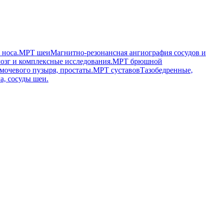
 носа.
МРТ шеи
Магнитно-резонансная ангиография сосудов и
озг и комплексные исследования.
МРТ брюшной
мочевого пузыря, простаты.
МРТ суставов
Тазобедренные,
а, сосуды шеи.