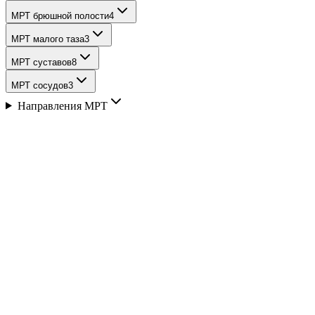
МРТ брюшной полости
4
МРТ малого таза
3
МРТ суставов
8
МРТ сосудов
3
Направления МРТ
Описание
Показания к МРТ позвоночника
остеохондроз
межпозвонковые протрузии и грыжи