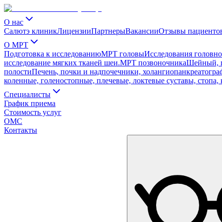
О нас
Салютэ клиник
Лицензии
Партнеры
Вакансии
Отзывы пациенто
О МРТ
Подготовка к исследованию
МРТ головы
Исследования головног
исследование мягких тканей шеи.
МРТ позвоночника
Шейный, г
полости
Печень, почки и надпочечники, холангиопанкреатограф
коленные, голеностопные, плечевые, локтевые суставы, стопа, 
Специалисты
График приема
Стоимость услуг
ОМС
Контакты