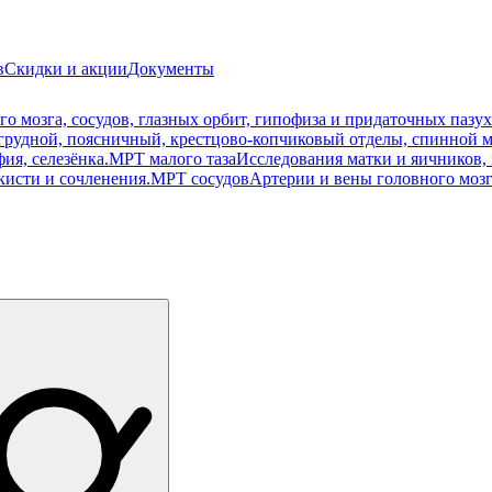
в
Скидки и акции
Документы
о мозга, сосудов, глазных орбит, гипофиза и придаточных пазух
рудной, поясничный, крестцово-копчиковый отделы, спинной м
ия, селезёнка.
МРТ малого таза
Исследования матки и яичников, 
кисти и сочленения.
МРТ сосудов
Артерии и вены головного мозг