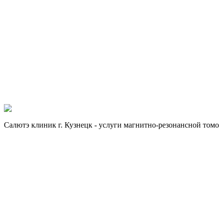
Предварительная запись
Мы свяжемся с вами в ближайшее время
Имя
Телефон
*
Нажимая на кнопку, Вы даете свое согласие на
обработку п
Если хотите получить больше информации, заполните форму.
Отправить заявку
Отправить заявку
Салютэ клиник г. Кузнецк - услуги магнитно-резонансной том