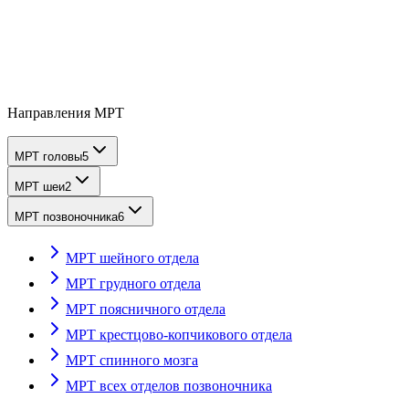
Направления МРТ
МРТ головы
5
МРТ шеи
2
МРТ позвоночника
6
МРТ шейного отдела
МРТ грудного отдела
МРТ поясничного отдела
МРТ крестцово-копчикового отдела
МРТ спинного мозга
МРТ всех отделов позвоночника