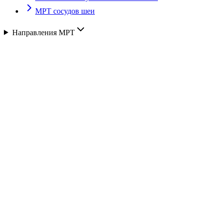
МРТ сосудов шеи
Направления МРТ
Описание
неинвазивна, т.е. не требует даже прямой пункции ар
прекрасная наглядность изображения
отсутствует ионизирующее облучение
при МР-ангиографии видны не только сами сосуды, но
для МРА не обязательно и часто не требуется введени
нет помех от костных структур
Показания к проведению МР-ангиограф