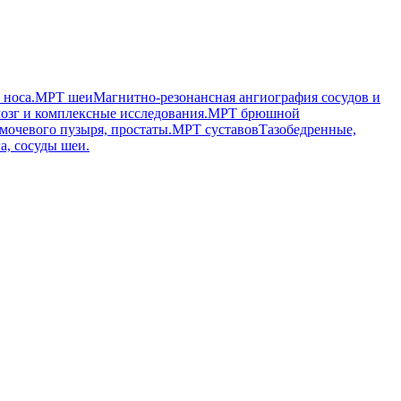
 носа.
МРТ шеи
Магнитно-резонансная ангиография сосудов и
озг и комплексные исследования.
МРТ брюшной
мочевого пузыря, простаты.
МРТ суставов
Тазобедренные,
а, сосуды шеи.