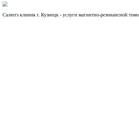
Отправить заявку
Отправить заявку
Салютэ клиник г. Кузнецк - услуги магнитно-резонансной том