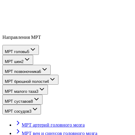
Направления МРТ
МРТ головы
5
МРТ шеи
2
МРТ позвоночника
6
МРТ брюшной полости
4
МРТ малого таза
3
МРТ суставов
8
МРТ сосудов
3
МРТ артерий головного мозга
МРТ вен и синусов головного мозга