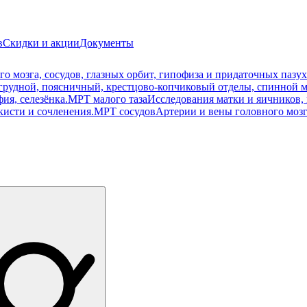
в
Скидки и акции
Документы
о мозга, сосудов, глазных орбит, гипофиза и придаточных пазух
рудной, поясничный, крестцово-копчиковый отделы, спинной м
ия, селезёнка.
МРТ малого таза
Исследования матки и яичников, 
кисти и сочленения.
МРТ сосудов
Артерии и вены головного мозг