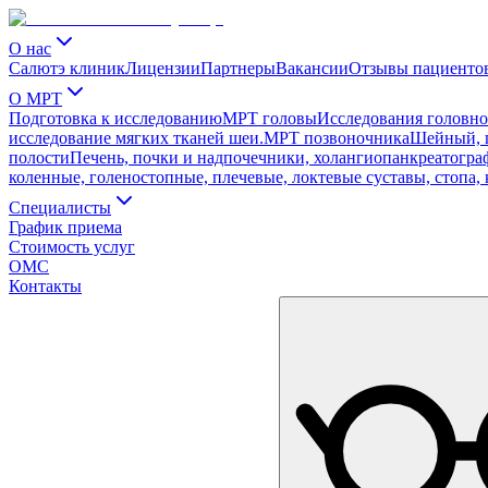
О нас
Салютэ клиник
Лицензии
Партнеры
Вакансии
Отзывы пациенто
О МРТ
Подготовка к исследованию
МРТ головы
Исследования головног
исследование мягких тканей шеи.
МРТ позвоночника
Шейный, г
полости
Печень, почки и надпочечники, холангиопанкреатограф
коленные, голеностопные, плечевые, локтевые суставы, стопа, 
Специалисты
График приема
Стоимость услуг
ОМС
Контакты