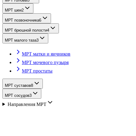
МРТ головы
5
МРТ шеи
2
МРТ позвоночника
6
МРТ брюшной полости
4
МРТ малого таза
3
МРТ матки и яичников
МРТ мочевого пузыря
МРТ простаты
МРТ суставов
8
МРТ сосудов
3
Направления МРТ
Описание