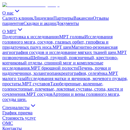
О нас
Салютэ клиник
Лицензии
Партнеры
Вакансии
Отзывы
пациентов
Скидки и акции
Документы
О МРТ
Подготовка к исследованию
МРТ головы
Исследования
головного мозга, сосудов, глазных орбит, гипофиза и
придаточных пазух носа.
МРТ шеи
Магнитно-резонансная
ангиография сосудов и исследование мягких тканей шеи.
МРТ
позвоночника
Шейный, грудной, поясничный, крестцово-
копчиковый отделы, спинной мозг и комплексные
исследования.
МРТ брюшной полости
Печень, почки и
надпочечники, холангиопанкреатография, селезёнка.
МРТ
малого таза
Исследования матки и яичников, мочевого пузыря,
простаты.
МРТ суставов
Тазобедренные, коленные,
голеностопные, плечевые, локтевые суставы, стопа, кисти и
сочленения.
МРТ сосудов
Артерии и вены головного мозга,
сосуды шеи.
Специалисты
График приема
Стоимость услуг
ОМС
Контакты