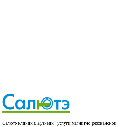
напрямую.
Запись по телефону
8 (84157) 3-32-30
Предварительная запись
Мы свяжемся с вами в ближайшее время
Имя
Телефон
*
Комментарий
Нажимая на кнопку, Вы даете свое согласие на
обработку
персональных данных
.
Если хотите получить больше информации, заполните форму.
Отправить заявку
Отправить заявку
Салютэ клиник г. Кузнецк - услуги магнитно-резонансной