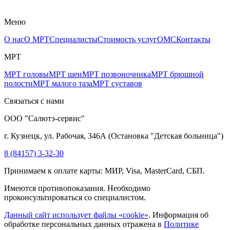
Меню
О нас
О МРТ
Специалисты
Стоимость услуг
ОМС
Контакты
МРТ
МРТ головы
МРТ шеи
МРТ позвоночника
МРТ брюшной
полости
МРТ малого таза
МРТ суставов
Связаться с нами
ООО "Салютэ-сервис"
г. Кузнецк, ул. Рабочая, 346А
(
Остановка "Детская больница"
)
8 (84157) 3-32-30
Принимаем к оплате карты: МИР, Visa, MasterCard, СБП.
Имеются противопоказания. Необходимо
проконсультироваться со специалистом.
Данный сайт использует файлы «cookie»
. Информация об
обработке персональных данных отражена в
Политике