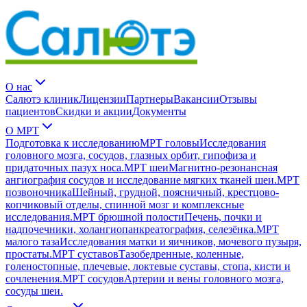
О нас
Салютэ клиник
Лицензии
Партнеры
Вакансии
Отзывы
пациентов
Скидки и акции
Документы
О МРТ
Подготовка к исследованию
МРТ головы
Исследования
головного мозга, сосудов, глазных орбит, гипофиза и
придаточных пазух носа.
МРТ шеи
Магнитно-резонансная
ангиография сосудов и исследование мягких тканей шеи.
МРТ
позвоночника
Шейный, грудной, поясничный, крестцово-
копчиковый отделы, спинной мозг и комплексные
исследования.
МРТ брюшной полости
Печень, почки и
надпочечники, холангиопанкреатография, селезёнка.
МРТ
малого таза
Исследования матки и яичников, мочевого пузыря,
простаты.
МРТ суставов
Тазобедренные, коленные,
голеностопные, плечевые, локтевые суставы, стопа, кисти и
сочленения.
МРТ сосудов
Артерии и вены головного мозга,
сосуды шеи.