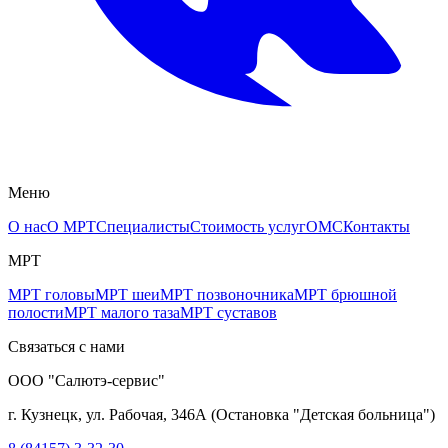
Меню
О нас
О МРТ
Специалисты
Стоимость услуг
ОМС
Контакты
МРТ
МРТ головы
МРТ шеи
МРТ позвоночника
МРТ брюшной
полости
МРТ малого таза
МРТ суставов
Связаться с нами
ООО "Салютэ-сервис"
г. Кузнецк, ул. Рабочая, 346А
(
Остановка "Детская больница"
)