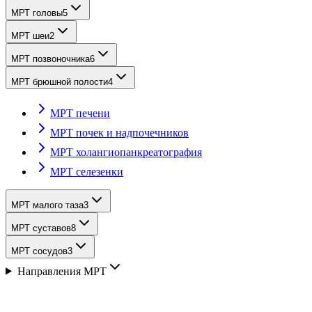
МРТ головы
5
МРТ шеи
2
МРТ позвоночника
6
МРТ брюшной полости
4
МРТ печени
МРТ почек и надпочечников
МРТ холангиопанкреатография
МРТ селезенки
МРТ малого таза
3
МРТ суставов
8
МРТ сосудов
3
Направления МРТ