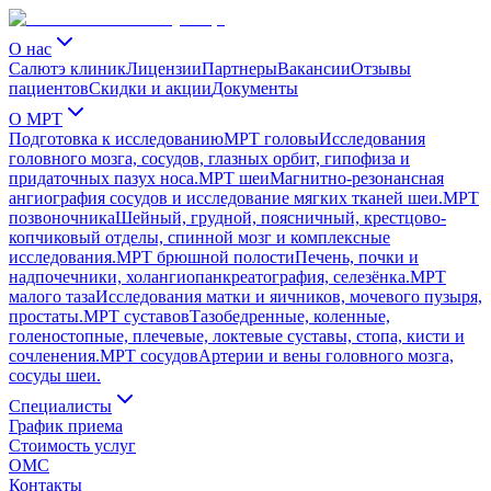
О нас
Салютэ клиник
Лицензии
Партнеры
Вакансии
Отзывы
пациентов
Скидки и акции
Документы
О МРТ
Подготовка к исследованию
МРТ головы
Исследования
головного мозга, сосудов, глазных орбит, гипофиза и
придаточных пазух носа.
МРТ шеи
Магнитно-резонансная
ангиография сосудов и исследование мягких тканей шеи.
МРТ
позвоночника
Шейный, грудной, поясничный, крестцово-
копчиковый отделы, спинной мозг и комплексные
исследования.
МРТ брюшной полости
Печень, почки и
надпочечники, холангиопанкреатография, селезёнка.
МРТ
малого таза
Исследования матки и яичников, мочевого пузыря,
простаты.
МРТ суставов
Тазобедренные, коленные,
голеностопные, плечевые, локтевые суставы, стопа, кисти и
сочленения.
МРТ сосудов
Артерии и вены головного мозга,
сосуды шеи.
Специалисты
График приема
Стоимость услуг
ОМС
Контакты