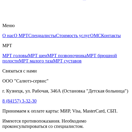
Меню
О нас
О МРТ
Специалисты
Стоимость услуг
ОМС
Контакты
МРТ
МРТ головы
МРТ шеи
МРТ позвоночника
МРТ брюшной
полости
МРТ малого таза
МРТ суставов
Связаться с нами
ООО "Салютэ-сервис"
г. Кузнецк, ул. Рабочая, 346А
(
Остановка "Детская больница"
)
8 (84157) 3-32-30
Принимаем к оплате карты: МИР, Visa, MasterCard, СБП.
Имеются противопоказания. Необходимо
проконсультироваться со специалистом.