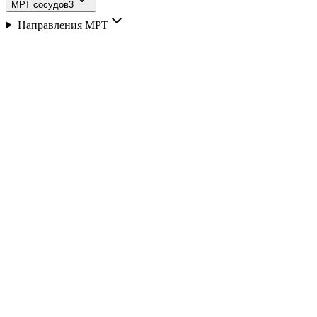
МРТ сосудов
3
Направления МРТ
Описание
Показания к МРТ суставов