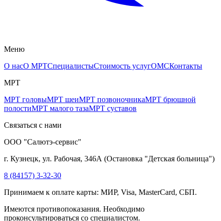
Меню
О нас
О МРТ
Специалисты
Стоимость услуг
ОМС
Контакты
МРТ
МРТ головы
МРТ шеи
МРТ позвоночника
МРТ брюшной
полости
МРТ малого таза
МРТ суставов
Связаться с нами
ООО "Салютэ-сервис"
г. Кузнецк, ул. Рабочая, 346А
(
Остановка "Детская больница"
)
8 (84157) 3-32-30
Принимаем к оплате карты: МИР, Visa, MasterCard, СБП.
Имеются противопоказания. Необходимо
проконсультироваться со специалистом.