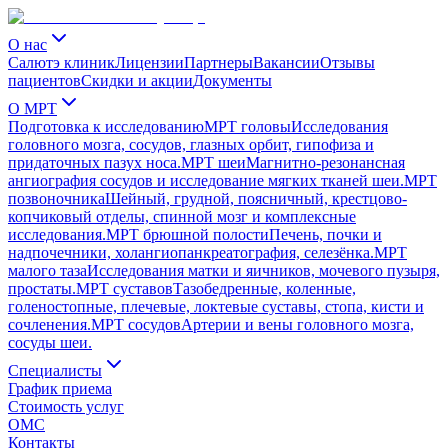
О нас
Салютэ клиник
Лицензии
Партнеры
Вакансии
Отзывы
пациентов
Скидки и акции
Документы
О МРТ
Подготовка к исследованию
МРТ головы
Исследования
головного мозга, сосудов, глазных орбит, гипофиза и
придаточных пазух носа.
МРТ шеи
Магнитно-резонансная
ангиография сосудов и исследование мягких тканей шеи.
МРТ
позвоночника
Шейный, грудной, поясничный, крестцово-
копчиковый отделы, спинной мозг и комплексные
исследования.
МРТ брюшной полости
Печень, почки и
надпочечники, холангиопанкреатография, селезёнка.
МРТ
малого таза
Исследования матки и яичников, мочевого пузыря,
простаты.
МРТ суставов
Тазобедренные, коленные,
голеностопные, плечевые, локтевые суставы, стопа, кисти и
сочленения.
МРТ сосудов
Артерии и вены головного мозга,
сосуды шеи.
Специалисты
График приема
Стоимость услуг
ОМС
Контакты