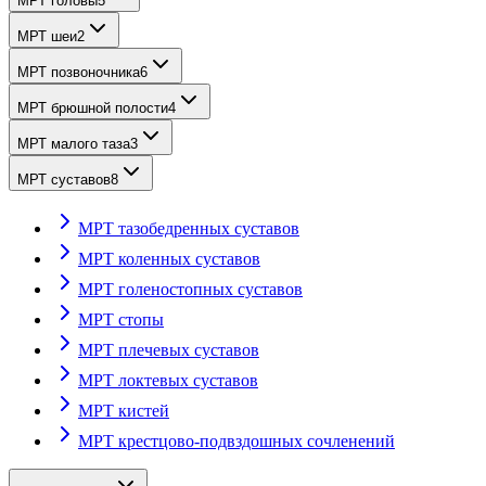
МРТ головы
5
МРТ шеи
2
МРТ позвоночника
6
МРТ брюшной полости
4
МРТ малого таза
3
МРТ суставов
8
МРТ тазобедренных суставов
МРТ коленных суставов
МРТ голеностопных суставов
МРТ стопы
МРТ плечевых суставов
МРТ локтевых суставов
МРТ кистей
МРТ крестцово-подвздошных сочленений