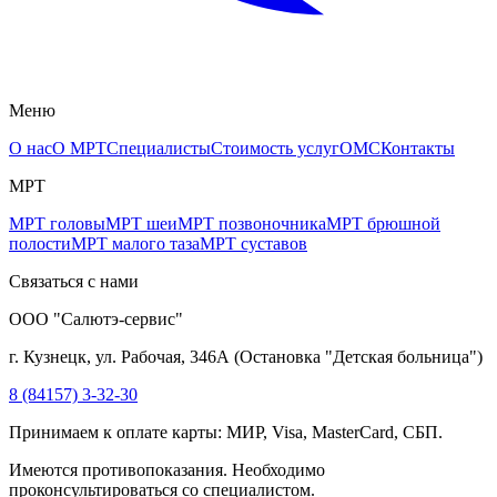
Меню
О нас
О МРТ
Специалисты
Стоимость услуг
ОМС
Контакты
МРТ
МРТ головы
МРТ шеи
МРТ позвоночника
МРТ брюшной
полости
МРТ малого таза
МРТ суставов
Связаться с нами
ООО "Салютэ-сервис"
г. Кузнецк, ул. Рабочая, 346А
(
Остановка "Детская больница"
)
8 (84157) 3-32-30
Принимаем к оплате карты: МИР, Visa, MasterCard, СБП.
Имеются противопоказания. Необходимо
проконсультироваться со специалистом.