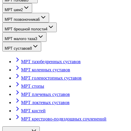
МРТ головы
5
МРТ шеи
2
МРТ позвоночника
6
МРТ брюшной полости
4
МРТ малого таза
3
МРТ суставов
8
МРТ тазобедренных суставов
МРТ коленных суставов
МРТ голеностопных суставов
МРТ стопы
МРТ плечевых суставов
МРТ локтевых суставов
МРТ кистей
МРТ крестцово-подвздошных сочленений