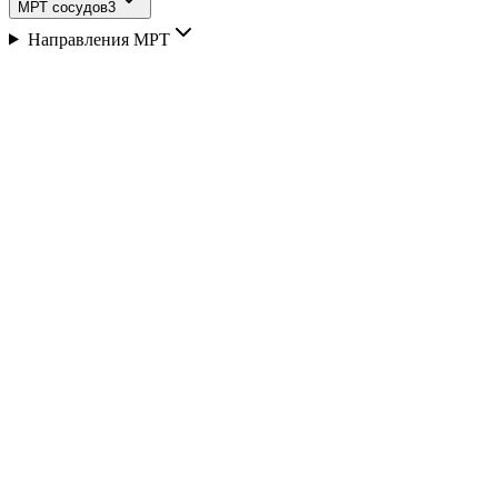
МРТ сосудов
3
Направления МРТ
Описание
Показания к МРТ суставов