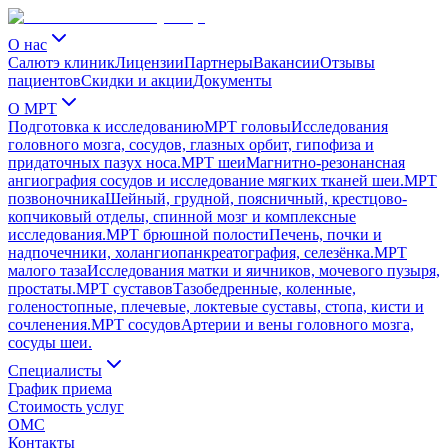
О нас
Салютэ клиник
Лицензии
Партнеры
Вакансии
Отзывы
пациентов
Скидки и акции
Документы
О МРТ
Подготовка к исследованию
МРТ головы
Исследования
головного мозга, сосудов, глазных орбит, гипофиза и
придаточных пазух носа.
МРТ шеи
Магнитно-резонансная
ангиография сосудов и исследование мягких тканей шеи.
МРТ
позвоночника
Шейный, грудной, поясничный, крестцово-
копчиковый отделы, спинной мозг и комплексные
исследования.
МРТ брюшной полости
Печень, почки и
надпочечники, холангиопанкреатография, селезёнка.
МРТ
малого таза
Исследования матки и яичников, мочевого пузыря,
простаты.
МРТ суставов
Тазобедренные, коленные,
голеностопные, плечевые, локтевые суставы, стопа, кисти и
сочленения.
МРТ сосудов
Артерии и вены головного мозга,
сосуды шеи.
Специалисты
График приема
Стоимость услуг
ОМС
Контакты