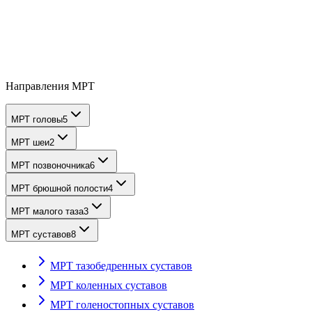
Направления МРТ
МРТ головы
5
МРТ шеи
2
МРТ позвоночника
6
МРТ брюшной полости
4
МРТ малого таза
3
МРТ суставов
8
МРТ тазобедренных суставов
МРТ коленных суставов
МРТ голеностопных суставов