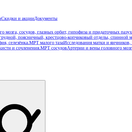
в
Скидки и акции
Документы
о мозга, сосудов, глазных орбит, гипофиза и придаточных пазух
рудной, поясничный, крестцово-копчиковый отделы, спинной м
ия, селезёнка.
МРТ малого таза
Исследования матки и яичников, 
кисти и сочленения.
МРТ сосудов
Артерии и вены головного мозг