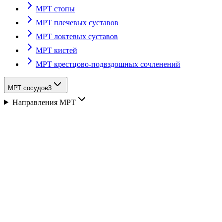
МРТ стопы
МРТ плечевых суставов
МРТ локтевых суставов
МРТ кистей
МРТ крестцово-подвздошных сочленений
МРТ сосудов
3
Направления МРТ
Описание