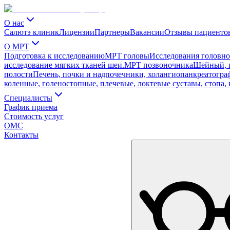
О нас
Салютэ клиник
Лицензии
Партнеры
Вакансии
Отзывы пациенто
О МРТ
Подготовка к исследованию
МРТ головы
Исследования головног
исследование мягких тканей шеи.
МРТ позвоночника
Шейный, г
полости
Печень, почки и надпочечники, холангиопанкреатограф
коленные, голеностопные, плечевые, локтевые суставы, стопа, 
Специалисты
График приема
Стоимость услуг
ОМС
Контакты