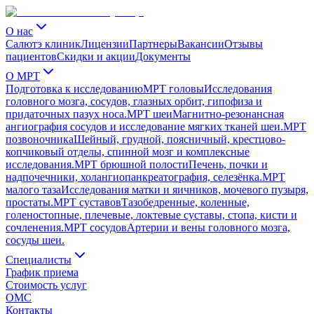
О нас
Салютэ клиник
Лицензии
Партнеры
Вакансии
Отзывы
пациентов
Скидки и акции
Документы
О МРТ
Подготовка к исследованию
МРТ головы
Исследования
головного мозга, сосудов, глазных орбит, гипофиза и
придаточных пазух носа.
МРТ шеи
Магнитно-резонансная
ангиография сосудов и исследование мягких тканей шеи.
МРТ
позвоночника
Шейный, грудной, поясничный, крестцово-
копчиковый отделы, спинной мозг и комплексные
исследования.
МРТ брюшной полости
Печень, почки и
надпочечники, холангиопанкреатография, селезёнка.
МРТ
малого таза
Исследования матки и яичников, мочевого пузыря,
простаты.
МРТ суставов
Тазобедренные, коленные,
голеностопные, плечевые, локтевые суставы, стопа, кисти и
сочленения.
МРТ сосудов
Артерии и вены головного мозга,
сосуды шеи.
Специалисты
График приема
Стоимость услуг
ОМС
Контакты