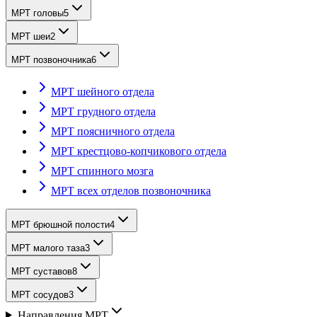
МРТ головы
5
МРТ шеи
2
МРТ позвоночника
6
МРТ шейного отдела
МРТ грудного отдела
МРТ поясничного отдела
МРТ крестцово-копчикового отдела
МРТ спинного мозга
МРТ всех отделов позвоночника
МРТ брюшной полости
4
МРТ малого таза
3
МРТ суставов
8
МРТ сосудов
3
Направления МРТ