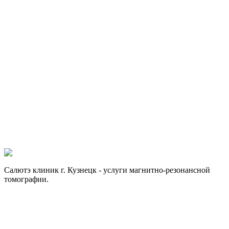
Запись по телефону
8 (84157) 3-32-30
Предварительная запись
Мы свяжемся с вами в ближайшее время
Имя
Телефон
*
Комментарий
Нажимая на кнопку, Вы даете свое согласие на
обработку
персональных данных
.
Если хотите получить больше информации, заполните форму.
Отправить заявку
Отправить заявку
Салютэ клиник г. Кузнецк - услуги магнитно-резонансной
томографии.