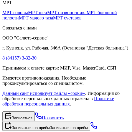
МРТ
МРТ головы
МРТ шеи
МРТ позвоночника
МРТ брюшной
полости
МРТ малого таза
МРТ суставов
Связаться с нами
ООО "Салютэ-сервис"
г. Кузнецк, ул. Рабочая, 346А
(
Остановка "Детская больница"
)
8 (84157) 3-32-30
Принимаем к оплате карты: МИР, Visa, MasterCard, СБП.
Имеются противопоказания. Необходимо
проконсультироваться со специалистом.
Данный сайт использует файлы «cookie»
. Информация об
обработке персональных данных отражена в
Политике
обработки персональных данных
.
Позвонить
Записаться
Записаться на приём
Записаться на приём