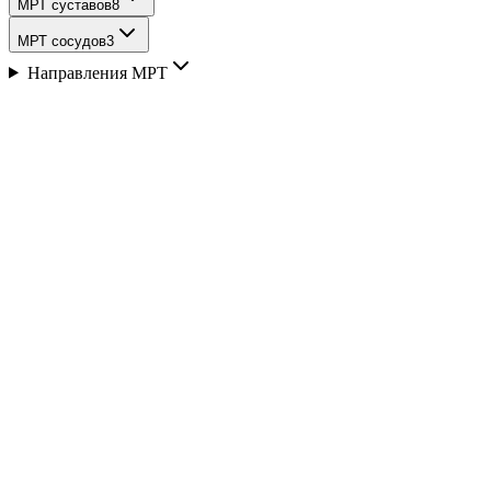
МРТ суставов
8
МРТ сосудов
3
Направления МРТ
Описание
внутренние половые органы: у женщин: влагалище, ма
мочевой пузырь
прямую кишку
лимфатические узлы
сосудистые пучки
пространства малого таза
Преимущество МРТ органов малого таз