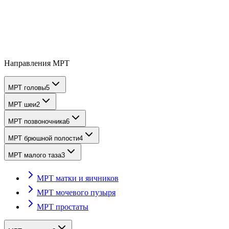
Направления МРТ
МРТ головы
5
МРТ шеи
2
МРТ позвоночника
6
МРТ брюшной полости
4
МРТ малого таза
3
МРТ матки и яичников
МРТ мочевого пузыря
МРТ простаты