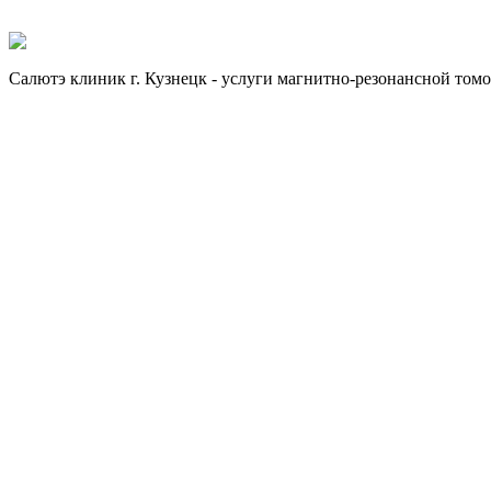
Отправить заявку
Отправить заявку
Салютэ клиник г. Кузнецк - услуги магнитно-резонансной том