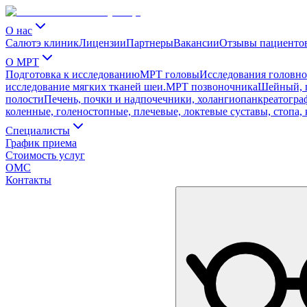
О нас
Салютэ клиник
Лицензии
Партнеры
Вакансии
Отзывы пациенто
О МРТ
Подготовка к исследованию
МРТ головы
Исследования головног
исследование мягких тканей шеи.
МРТ позвоночника
Шейный, г
полости
Печень, почки и надпочечники, холангиопанкреатограф
коленные, голеностопные, плечевые, локтевые суставы, стопа, 
Специалисты
График приема
Стоимость услуг
ОМС
Контакты