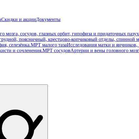
в
Скидки и акции
Документы
о мозга, сосудов, глазных орбит, гипофиза и придаточных пазух
рудной, поясничный, крестцово-копчиковый отделы, спинной м
ия, селезёнка.
МРТ малого таза
Исследования матки и яичников, 
кисти и сочленения.
МРТ сосудов
Артерии и вены головного мозг