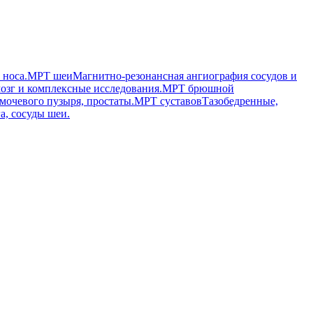
 носа.
МРТ шеи
Магнитно-резонансная ангиография сосудов и
озг и комплексные исследования.
МРТ брюшной
мочевого пузыря, простаты.
МРТ суставов
Тазобедренные,
а, сосуды шеи.