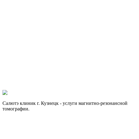
Запись по телефону
8 (84157) 3-32-30
Предварительная запись
Мы свяжемся с вами в ближайшее время
Имя
Телефон
*
Комментарий
Нажимая на кнопку, Вы даете свое согласие на
обработку
персональных данных
.
Если хотите получить больше информации, заполните форму.
Отправить заявку
Отправить заявку
Салютэ клиник г. Кузнецк - услуги магнитно-резонансной
томографии.