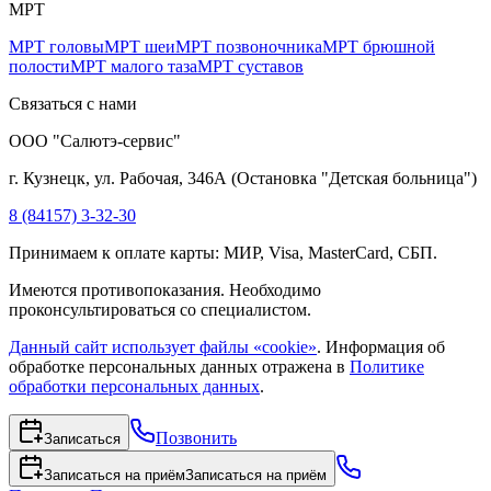
МРТ
МРТ головы
МРТ шеи
МРТ позвоночника
МРТ брюшной
полости
МРТ малого таза
МРТ суставов
Связаться с нами
ООО "Салютэ-сервис"
г. Кузнецк, ул. Рабочая, 346А
(
Остановка "Детская больница"
)
8 (84157) 3-32-30
Принимаем к оплате карты: МИР, Visa, MasterCard, СБП.
Имеются противопоказания. Необходимо
проконсультироваться со специалистом.
Данный сайт использует файлы «cookie»
. Информация об
обработке персональных данных отражена в
Политике
обработки персональных данных
.
Позвонить
Записаться
Записаться на приём
Записаться на приём