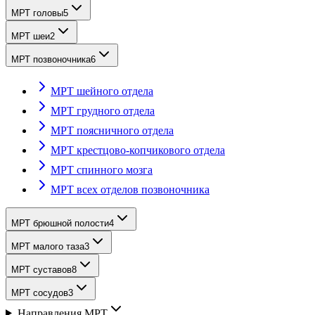
МРТ головы
5
МРТ шеи
2
МРТ позвоночника
6
МРТ шейного отдела
МРТ грудного отдела
МРТ поясничного отдела
МРТ крестцово-копчикового отдела
МРТ спинного мозга
МРТ всех отделов позвоночника
МРТ брюшной полости
4
МРТ малого таза
3
МРТ суставов
8
МРТ сосудов
3
Направления МРТ