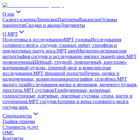
О нас
Салютэ клиник
Лицензии
Партнеры
Вакансии
Отзывы
пациентов
Скидки и акции
Документы
О МРТ
Подготовка к исследованию
МРТ головы
Исследования
головного мозга, сосудов, глазных орбит, гипофиза и
придаточных пазух носа.
МРТ шеи
Магнитно-резонансная
ангиография сосудов и исследование мягких тканей шеи.
МРТ
позвоночника
Шейный, грудной, поясничный, крестцово-
копчиковый отделы, спинной мозг и комплексные
исследования.
МРТ брюшной полости
Печень, почки и
надпочечники, холангиопанкреатография, селезёнка.
МРТ
малого таза
Исследования матки и яичников, мочевого пузыря,
простаты.
МРТ суставов
Тазобедренные, коленные,
голеностопные, плечевые, локтевые суставы, стопа, кисти и
сочленения.
МРТ сосудов
Артерии и вены головного мозга,
сосуды шеи.
Специалисты
График приема
Стоимость услуг
ОМС
Контакты