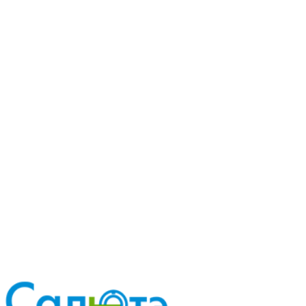
Запишитесь на исследование
Оставьте заявку — администратор перезвонит, подберёт
удобное время и ответит на вопросы. Или позвоните
напрямую.
Запись по телефону
8 (84157) 3-32-30
Предварительная запись
Мы свяжемся с вами в ближайшее время
Имя
Телефон
*
Комментарий
Нажимая на кнопку, Вы даете свое согласие на
обработку
персональных данных
.
Если хотите получить больше информации, заполните форму.
Отправить заявку
Отправить заявку