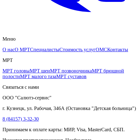
Меню
О нас
О МРТ
Специалисты
Стоимость услуг
ОМС
Контакты
МРТ
МРТ головы
МРТ шеи
МРТ позвоночника
МРТ брюшной
полости
МРТ малого таза
МРТ суставов
Связаться с нами
ООО "Салютэ-сервис"
г. Кузнецк, ул. Рабочая, 346А
(
Остановка "Детская больница"
)
8 (84157) 3-32-30
Принимаем к оплате карты: МИР, Visa, MasterCard, СБП.