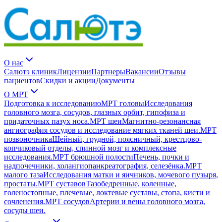
О нас
Салютэ клиник
Лицензии
Партнеры
Вакансии
Отзывы
пациентов
Скидки и акции
Документы
О МРТ
Подготовка к исследованию
МРТ головы
Исследования
головного мозга, сосудов, глазных орбит, гипофиза и
придаточных пазух носа.
МРТ шеи
Магнитно-резонансная
ангиография сосудов и исследование мягких тканей шеи.
МРТ
позвоночника
Шейный, грудной, поясничный, крестцово-
копчиковый отделы, спинной мозг и комплексные
исследования.
МРТ брюшной полости
Печень, почки и
надпочечники, холангиопанкреатография, селезёнка.
МРТ
малого таза
Исследования матки и яичников, мочевого пузыря,
простаты.
МРТ суставов
Тазобедренные, коленные,
голеностопные, плечевые, локтевые суставы, стопа, кисти и
сочленения.
МРТ сосудов
Артерии и вены головного мозга,
сосуды шеи.