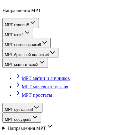
Направления МРТ
МРТ головы
5
МРТ шеи
2
МРТ позвоночника
6
МРТ брюшной полости
4
МРТ малого таза
3
МРТ матки и яичников
МРТ мочевого пузыря
МРТ простаты
МРТ суставов
8
МРТ сосудов
3
Направления МРТ